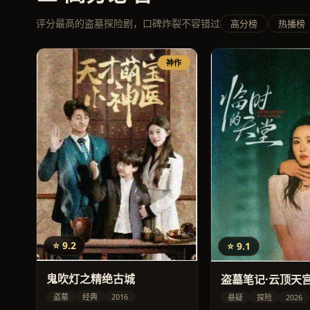
评分最高的盗墓探险剧，口碑炸裂不容错过
高分榜
热播榜
神作
⭐ 9.2
⭐ 9.1
鬼吹灯之精绝古城
盗墓笔记·云顶天
盗墓
经典
2016
悬疑
探险
2026