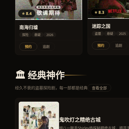
⭐ 8.3
⭐ 8.4
迷踪之国
南海归墟
盗墓
悬疑
2025
探险
悬疑
2026
预约
追剧
预约
追剧
🏛️ 经典神作
经久不衰的盗墓探险剧，每一部都是经典
查看全部
鬼吹灯之精绝古城
胡八一联手Shirley杨探秘精绝古城，