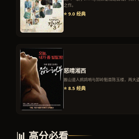
之作。
⭐ 9.0 经典
怒晴湘西
搬山道人鹧鸪哨与卸岭魁首陈玉楼，两大
⭐ 8.5 经典
📊 高分必看