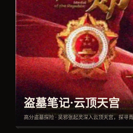
盗墓笔记·云顶天宫
高分盗墓探险 · 吴邪张起灵深入云顶天宫，探寻