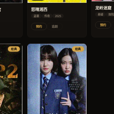
龙岭迷窟
怒晴湘西
宫
悬疑
探险
盗墓
传奇
2025
预约
预约
追剧
经典
经典