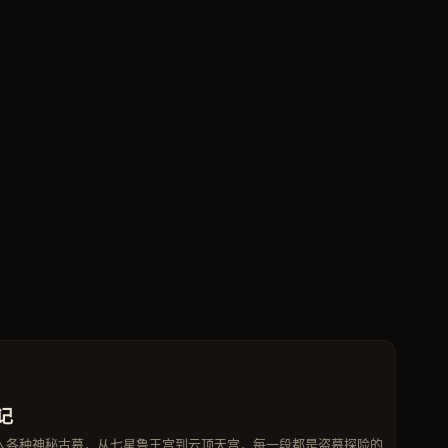
记
入各种神秘古墓，从七星鲁王宫到云顶天宫，每一段都是盗墓探险的