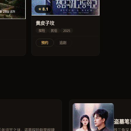
⭐ 8.1
黄皮子坟
探险
民俗
2025
预约
追剧
盗墓笔
揭开千年诅咒之谜，盗墓探险剧里程碑
铁三角深