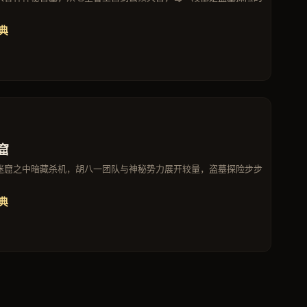
经典
窟
迷窟之中暗藏杀机，胡八一团队与神秘势力展开较量，盗墓探险步步
经典