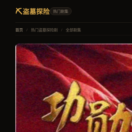
⛏️
盗墓探险
热门剧集
首页
/
热门盗墓探险剧
/
全部剧集