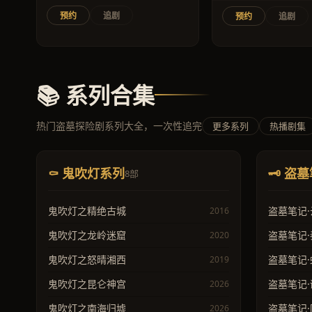
预约
追剧
预约
追剧
📚 系列合集
热门盗墓探险剧系列大全，一次性追完
更多系列
热播剧集
⚰️ 鬼吹灯系列
🗝️ 
8部
鬼吹灯之精绝古城
盗墓笔记
2016
鬼吹灯之龙岭迷窟
盗墓笔记
2020
鬼吹灯之怒晴湘西
盗墓笔记
2019
鬼吹灯之昆仑神宫
盗墓笔记
2026
鬼吹灯之南海归墟
盗墓笔记
2026