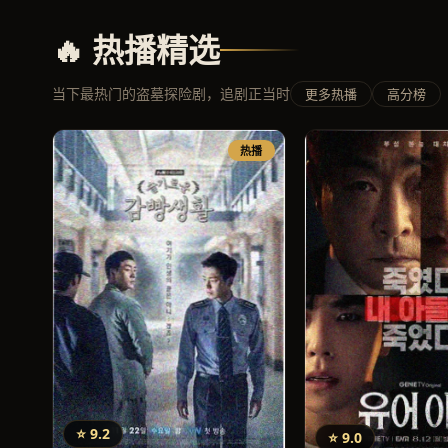
🔥 热播精选
当下最热门的盗墓探险剧，追剧正当时
更多热播
高分榜
热播
⭐ 9.2
⭐ 9.0