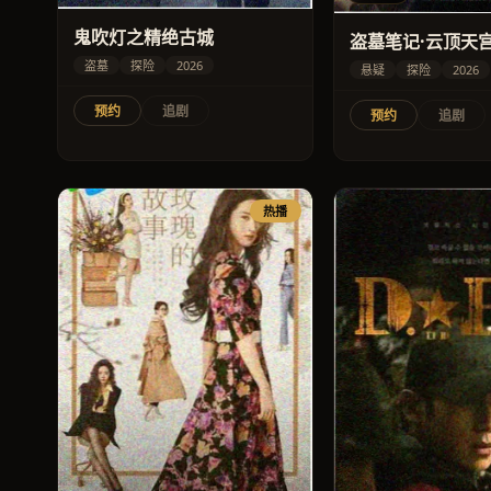
鬼吹灯之精绝古城
盗墓笔记·云顶天
盗墓
探险
2026
悬疑
探险
2026
预约
追剧
预约
追剧
热播