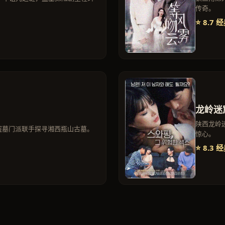
传奇。
⭐ 8.7 
龙岭迷
陕西龙岭
盗墓门派联手探寻湘西瓶山古墓。
惊心。
⭐ 8.3 