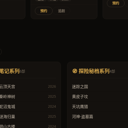
预约
预约
追剧
盗墓笔记系列
🧭 探险秘档系列
6部
4部
·云顶天宫
迷踪之国
2026
·秦岭神树
黄皮子坟
2025
·蛇沼鬼城
天坑鹰猎
2024
·谜海归巢
河神·盗墓篇
2025
·阴山古楼
2024