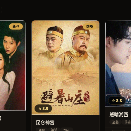
新作
热播
⭐ 8.8
⭐ 8.9
怒晴湘西
宫
昆仑神宫
盗墓
传奇
盗墓
神话
2026